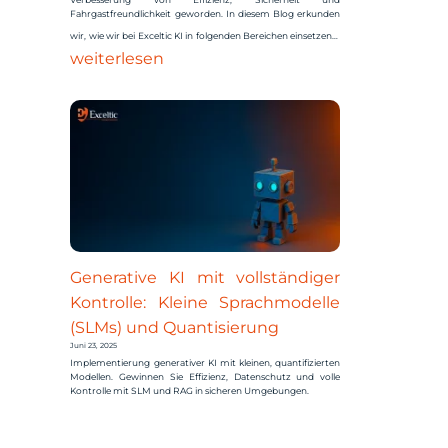
Fahrgastfreundlichkeit geworden. In diesem Blog erkunden
Inteligencia
wir, wie wir bei Exceltic KI in folgenden Bereichen einsetzen…
Artificial
weiterlesen
en
Señalización
Ferroviaria:
Casos
Reales,
Automatizac
y
Ahorros
Generative KI mit vollständiger
del
Kontrolle: Kleine Sprachmodelle
42 %
(SLMs) und Quantisierung
Juni 23, 2025
Implementierung generativer KI mit kleinen, quantifizierten
Modellen. Gewinnen Sie Effizienz, Datenschutz und volle
Kontrolle mit SLM und RAG in sicheren Umgebungen.