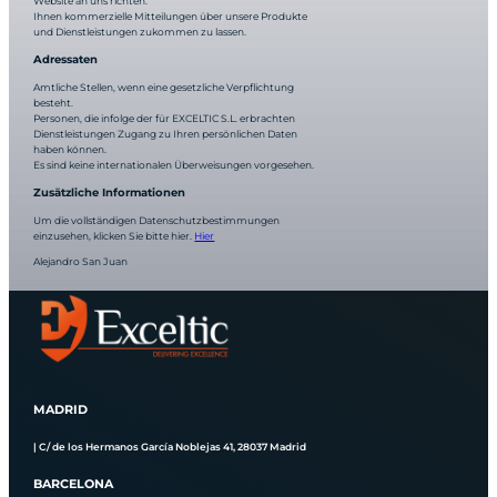
Website an uns richten.
Ihnen kommerzielle Mitteilungen über unsere Produkte
und Dienstleistungen zukommen zu lassen.
Adressaten
Amtliche Stellen, wenn eine gesetzliche Verpflichtung
besteht.
Personen, die infolge der für EXCELTIC S.L. erbrachten
Dienstleistungen Zugang zu Ihren persönlichen Daten
haben können.
Es sind keine internationalen Überweisungen vorgesehen.
Zusätzliche Informationen
Um die vollständigen Datenschutzbestimmungen
einzusehen, klicken Sie bitte hier.
Hier
Alejandro San Juan
MADRID
| C/ de los Hermanos García Noblejas 41, 28037 Madrid
BARCELONA