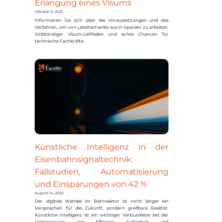
Erlangung eines Visums
Oktober 9, 2025
Informieren Sie sich über die Voraussetzungen und das
Verfahren, um von Lateinamerika aus in Spanien zu arbeiten.
Vollständiger Visum-Leitfaden und echte Chancen für
technische Fachkräfte.
Künstliche Intelligenz in der
Eisenbahnsignaltechnik:
Fallstudien, Automatisierung
und Einsparungen von 42 %
August 14, 2025
Der digitale Wandel im Bahnsektor ist nicht länger ein
Versprechen für die Zukunft, sondern greifbare Realität.
Künstliche Intelligenz ist ein wichtiger Verbündeter bei der
Verbesserung von Effizienz, Sicherheit und