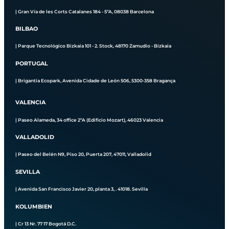
| Gran Vía de les Corts Catalanes 184 - 5ºA, 08038 Barcelona
BILBAO
| Parque Tecnológico Bizkaia 101 - 2. Stock, 48170 Zamudio - Bizkaia
PORTUGAL
| Brigantia Ecopark, Avenida Cidade de León 506, 5300-358 Bragança
VALENCIA
| Paseo Alameda, 34 office 2ºA (Edificio Mozart), 46023 Valencia
VALLADOLID
| Paseo del Belén N9, Piso 20, Puerta 207, 47011, Valladolid
SEVILLA
| Avenida San Francisco Javier 20, planta 3, . 41018. Sevilla
KOLUMBIEN
| Cr 13 Nr. 77 17 Bogotá D.C.