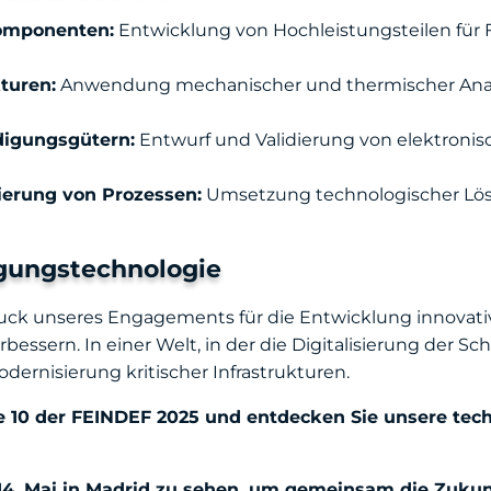
komponenten:
Entwicklung von Hochleistungsteilen für
turen:
Anwendung mechanischer und thermischer Analys
idigungsgütern:
Entwurf und Validierung von elektroni
sierung von Prozessen:
Umsetzung technologischer Lösu
digungstechnologie
k unseres Engagements für die Entwicklung innovativer 
ssern. In einer Welt, in der die Digitalisierung der Schlü
Modernisierung kritischer Infrastrukturen.
e 10 der FEINDEF 2025 und entdecken Sie unsere tec
nd 14. Mai in Madrid zu sehen, um gemeinsam die Zuku